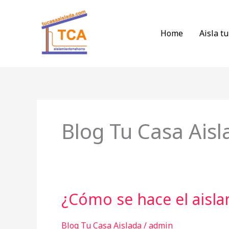
Ir
al
Home
Aisla tu
contenido
Blog Tu Casa Aisl
¿Cómo se hace el aisla
¿Cómo
se
hace
Blog Tu Casa Aislada
/
admin