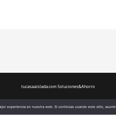
tucasaaislada.com Soluciones&Ahorro
Copyright © 2026 Tu casa aislada
jor experiencia en nuestra web. Si continúas usando este sitio, asumi