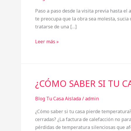
el
Paso a paso desde la visita previa hasta el 
aislamiento
te preocupa que la obra sea molesta, sucia 
insuflado?
tratarse de una […]
Leer más »
¿CÓMO SABER SI TU C
¿CÓMO
SABER
SI
Blog Tu Casa Aislada
/
admin
TU
¿Cómo saber si tu casa pierde temperatura?
CASA
cerradas? ¿La factura de calefacción no par
PIERDE
pérdidas de temperatura silenciosas que afe
TEMPERATURA?