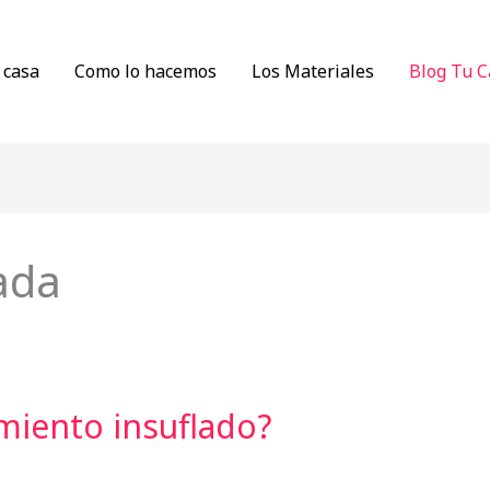
 casa
Como lo hacemos
Los Materiales
Blog Tu C
ada
miento insuflado?